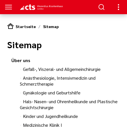
Startseite
Sitemap
TREN
SUCHER
E | OFFENE STELLEN
Sitemap
ie,
mfort
ion
gsverbund
 und
zin und
izin
tner
Über uns
apie
 Leitungen
Gefäß-, Viszeral- und Allgemeinchirurgie
hygiene
ral- und
Anästhesiologie, Intensivmedizin und
eschule
t
Schmerztherapie
rurgie
en
nagement
Gynäkologie und Geburtshilfe
itschrift
und
Hals- Nasen- und Ohrenheilkunde und Plastische
te
terbildung
de und Plastische
Gesichtschirurgie
n
rgie
Kinder und Jugendheilkunde
estellte Fragen
hule Baden-
itarbeit in einem
Medizinische Klinik I
 Karlsruhe
nntmachungen