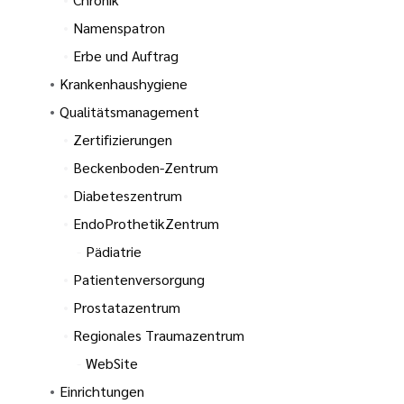
s EndoProthetik
Namenspatron
Erbe und Auftrag
es Diabeteszentrum
Krankenhaushygiene
Qualitätsmanagement
s Kontinenz und
Zertifizierungen
zentrum
Beckenboden-Zentrum
Diabeteszentrum
s regionales
rum
EndoProthetikZentrum
Pädiatrie
Patientenversorgung
Prostatazentrum
Regionales Traumazentrum
WebSite
Einrichtungen