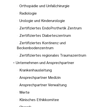
ugendheilkunde
der katholischen
Orthopädie und Unfallchirurgie
gen
Radiologie
und Geburtshilfe
Urologie und Kinderurologie
HospizZentrum
tlinien
Zertifiziertes EndoProthetik Zentrum
linik I
Zertifiziertes Diabeteszentrum
i der cts
linik II
Zertifiziertes Kontinenz und
Beckenbodenzentrum
nagement
Zertifiziertes regionales Traumazentrum
Unternehmen und Ansprechpartner
der Pflege
nd Unfallchirurgie
Krankenhausleitung
Ansprechpartner Medizin
fte in der
 Kinderurologie
Ansprechpartner Verwaltung
ennung
Werte
taufnahme
Klinisches Ethikkomitee
Chronik