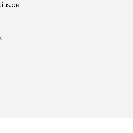
ius.de
au