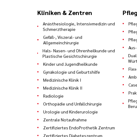
Kliniken & Zentren
Pfle
Anästhesiologie, Intensivmedizin und
Pfle
Schmerztherapie
Pfle
Gefäß-, Viszeral- und
Pfle
Allgemeinchirurgie
Aus-
Hals- Nasen- und Ohrenheilkunde und
Dual
Plastische Gesichtschirurgie
Würt
Kinder und Jugendheilkunde
Flex
Gynäkologie und Geburtshilfe
Ambu
Medizinische Klinik I
Cas
Medizinische Klinik II
Prak
Radiologie
Pfle
Orthopädie und Unfallchirurgie
Ber
Urologie und Kinderurologie
Zentrale Notaufnahme
Zertifiziertes EndoProthetik Zentrum
Zertifiziertes Diabeteszentrum