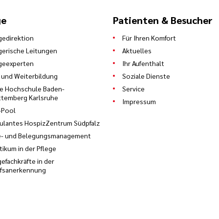
ge
Patienten & Besucher
gedirektion
Für Ihren Komfort
gerische Leitungen
Aktuelles
geexperten
Ihr Aufenthalt
 und Weiterbildung
Soziale Dienste
e Hochschule Baden-
Service
temberg Karlsruhe
Impressum
-Pool
lantes HospizZentrum Südpfalz
e- und Belegungsmanagement
tikum in der Pflege
gefachkräfte in der
ufsanerkennung