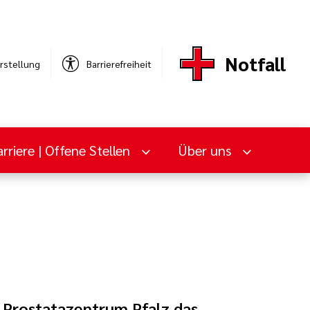
Notfall
rstellung
Barrierefreiheit
rriere | Offene Stellen
Über uns
 Prostatazentrum Pfalz das