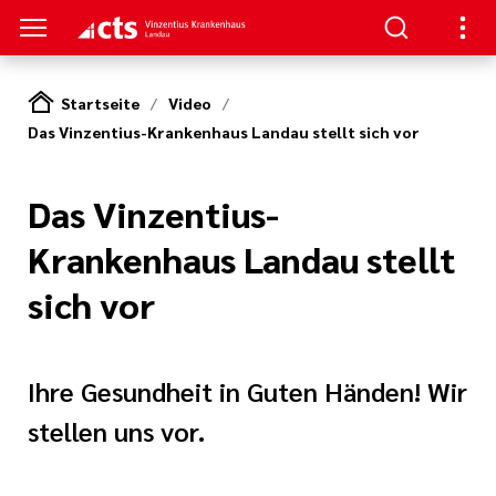
Startseite
Video
Das Vinzentius-Krankenhaus Landau stellt sich vor
TREN
SUCHER
E | OFFENE STELLEN
ie,
mfort
ion
gsverbund
 und
Das Vinzentius-
zin und
izin
tner
apie
Krankenhaus Landau stellt
 Leitungen
hygiene
sich vor
ral- und
eschule
t
rurgie
en
nagement
itschrift
Ihre Gesundheit in Guten Händen! Wir
und
te
terbildung
de und Plastische
n
stellen uns vor.
rgie
estellte Fragen
hule Baden-
itarbeit in einem
 Karlsruhe
nntmachungen