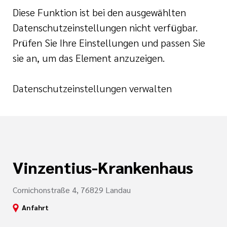
ugendheilkunde
der katholischen
Diese Funktion ist bei den ausgewählten
Datenschutzeinstellungen nicht verfügbar.
gen
und Geburtshilfe
Prüfen Sie Ihre Einstellungen und passen Sie
sie an, um das Element anzuzeigen.
HospizZentrum
tlinien
linik I
i der cts
Datenschutzeinstellungen verwalten
linik II
nagement
der Pflege
nd Unfallchirurgie
Vinzentius-Krankenhaus
fte in der
 Kinderurologie
ennung
Cornichonstraße 4, 76829 Landau
taufnahme
Anfahrt